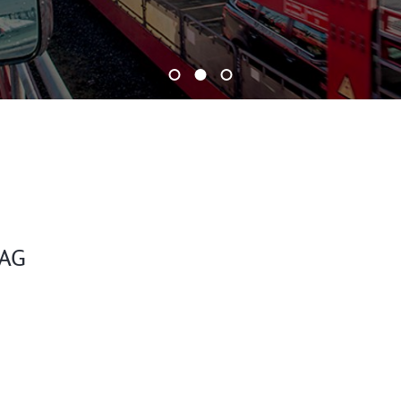
Ende des Sliders
 AG
Schl
Möchten Sie zu
weitergeleitet werden?