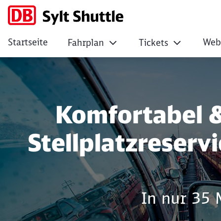
Startseite
Web
Fahrplan
Tickets
Impressum
Klicken, um den folgenden Slider zu überspringen
Komfortabel & 
Stellplatzreser
In nur 35 M